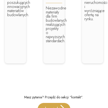
poszukujących
nieruchomości
innowacyjnych
i
Niezawodne
materiałów
wyróżniające
materiały
budowlanych.
ofertę na
dla firm
rynku.
budowlanych
realizujących
projekty
o
najwyższych
standardach.
Masz pytania? Przejdź do sekcji “kontakt”.