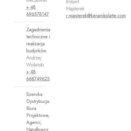
Kleczewski
Robert
+ 48
Majsterek
696578147
r.majsterek@keramikplatte.com
Zagadnienia
techniczne i
realizacja
budynków.
Andrzej
Wolański
+ 48
668749623
Szeroka
Dystrybucja.
Biura
Projektowe,
Agenci,
Handlowcy.