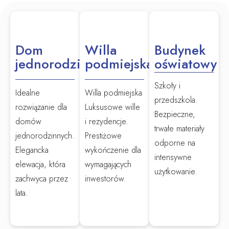
Dom
Willa
Budynek
jednorodzinny
podmiejska
oświatowy
Szkoły i
Idealne
Willa podmiejska
przedszkola.
rozwiązanie dla
Luksusowe wille
Bezpieczne,
domów
i rezydencje.
trwałe materiały
jednorodzinnych.
Prestiżowe
odporne na
Elegancka
wykończenie dla
intensywne
elewacja, która
wymagających
użytkowanie.
zachwyca przez
inwestorów.
lata.