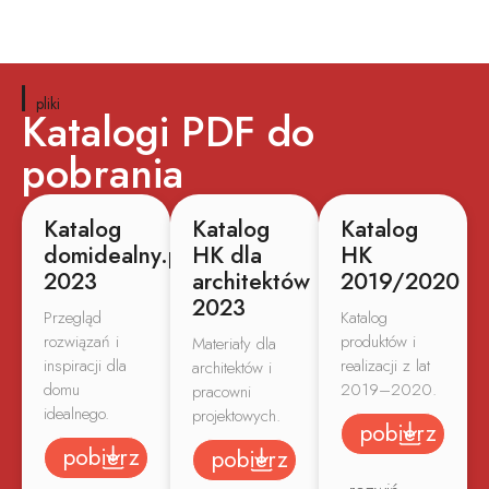
pliki
Katalogi PDF do
pobrania
Katalog
Katalog
Katalog
domidealny.pro
HK dla
HK
2023
architektów
2019/2020
2023
Przegląd
Katalog
rozwiązań i
produktów i
Materiały dla
inspiracji dla
realizacji z lat
architektów i
domu
2019–2020.
pracowni
idealnego.
projektowych.
pobierz
pobierz
pobierz