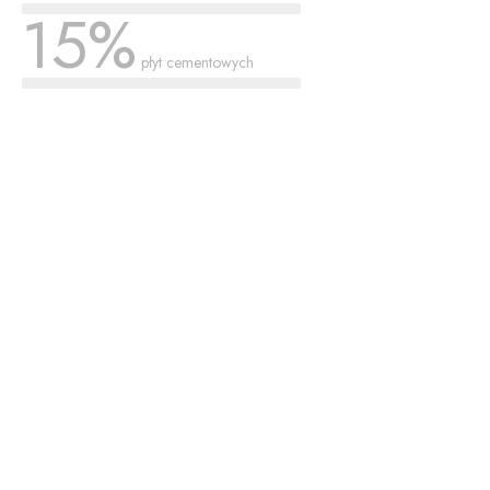
15%
płyt cementowych
100% zdrowej, stabilnej i trwałej przestrzeni!