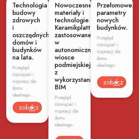
Technologia
Nowoczesne
Przełomowe
budowy
materiały i
parametry
zdrowych
technologie
nowych
i
Keramikplatte
budynków.
oszczędnych
zastosowane
Przegląd
domów i
w
rozwiązań i
budynków
autonomicznej
inspiracji dla
na lata.
wiosce
domu
podmiejskiej
idealnego.
Przegląd
z
rozwiązań i
wykorzystaniem
zobacz
inspiracji dla
BIM
domu
idealnego.
Przegląd
rozwiązań i
zobacz
inspiracji dla
domu
idealnego.