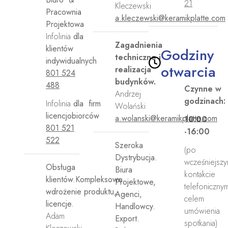
21
Kleczewski
Pracownia
a.kleczewski@keramikplatte.com
Projektowa
Infolinia
dla
Zagadnienia
klientów
Godziny
techniczne i
indywidualnych
otwarcia
realizacja
801 524
budynków.
488
Czynne w
Andrzej
godzinach:
Infolinia
dla firm
Wolański
licencjobiorców
a.wolanski@keramikplatte.com
10:00
801 521
-16:00
522
Szeroka
(po
Dystrybucja.
wcześniejsz
Obsługa
Biura
kontakcie
klientów.Kompleksowe
Projektowe,
telefoniczny
wdrożenie produktu,
Agenci,
celem
licencje.
Handlowcy.
umówienia
Adam
Export.
spotkania)