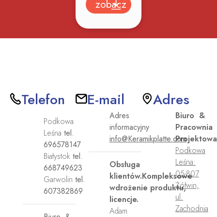
zobacz
Telefon
E-mail
Adres
Adres
Biuro &
Podkowa
informacyjny
Pracownia
Leśna
tel.
info@Keramikplatte.com
Projektowa
696578147
Podkowa
Białystok
tel.
Leśna:
Obsługa
668749623
05-807
klientów.Kompleksowe
Garwolin
tel.
Żółwin,
wdrożenie produktu,
607382869
ul.
licencje.
Zachodnia
Adam
Biuro &