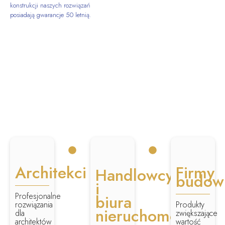
konstrukcji naszych rozwiązań
posiadają gwarancje 50 letnią.
Architekci
Firmy
Handlowcy
budow
i
Profesjonalne
biura
rozwiązania
Produkty
nieruchomości
dla
zwiększające
architektów
wartość