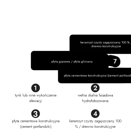
keramzyt czysty zagęszczany 100 % 
drewno konstrukcyjne
1
2
3
płyta cementowa konstrukcyjna (cement
5
4
6
7
wełna skalna hydrofobizowana
płyta gipsowa / płyta gliniana
portlandzki)
płyta cementowa konstrukcyjna (cement portland
wełna skalna fasadowa hydrofobizowana
tynk lub inne wykończenie
wełna skalna fasadowa
elewacji
hydrofobizowana
płyta cementowa konstrukcyjna
keramzyt czysty zagęszczany 100
(cement portlandzki)
% / drewno konstrukcyjne